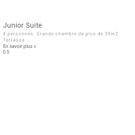
Junior Suite
4 personnes. Grande chambre de plus de 30m2.
Terrasse.
En savoir plus »
Découvrez nos services
Envie de vous relaxer, de vous restaurer ou tout
simplement de vous détendre, venez profiter de nos
différents services