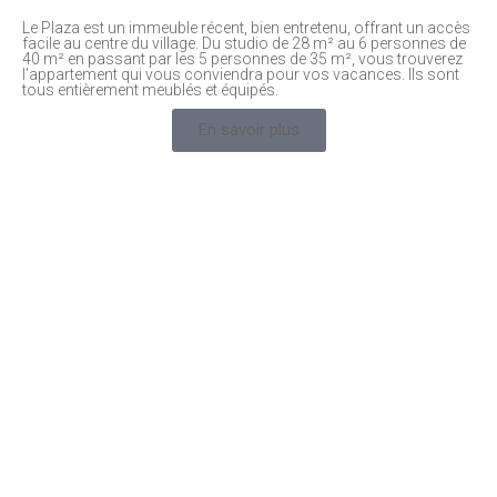
Le Plaza est un immeuble récent, bien entretenu, offrant un accès
facile au centre du village. Du studio de 28 m² au 6 personnes de
40 m² en passant par les 5 personnes de 35 m², vous trouverez
l'appartement qui vous conviendra pour vos vacances. Ils sont
tous entièrement meublés et équipés.
En savoir plus
Notre Restaurant
Notre Espace Bien-Être
Découvrez
Découvrez