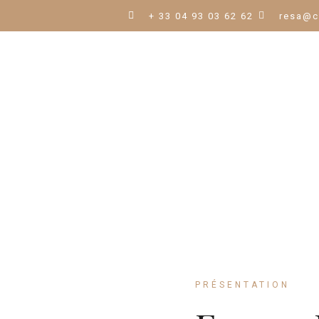
+ 33 04 93 03 62 62
resa@c
PACE BIEN-ÊT
PRÉSENTATION