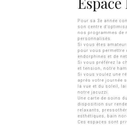
Espace 
Pour sa 3e année con
son centre d’optimis
nos programmes de r
personnalisés.
Si vous êtes amateur
pour vous permettre 
endorphines et de ne
Si vous préférez la c
et tension, notre ha
Si vous voulez une r
après votre journée s
la vue et du soleil, l
notre jacuzzi.
Une carte de soins d
disposition sur rend
relaxants, pressothér
esthétiques, bain no
Ces espaces sont pri