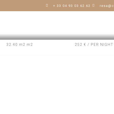
+ 33 04 93 03 62 62
resa@c
32.40 m2 m2
252 € / PER NIGHT