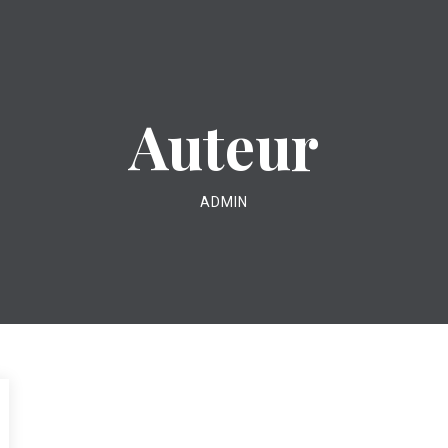
+ 33 04 93 03 62 62
resa@c
Auteur
ADMIN