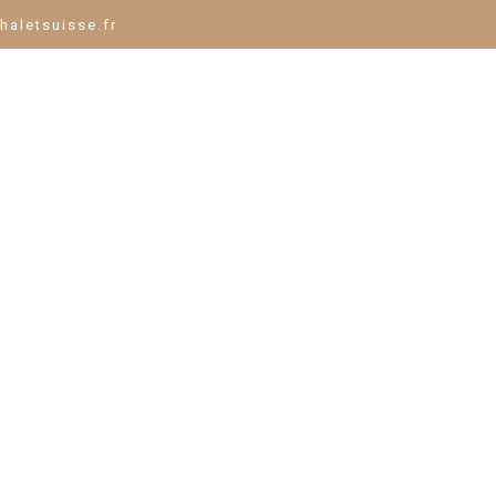
haletsuisse.fr
TT TRIAL