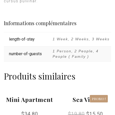
cursus pulvinar.
Informations complémentaires
length-of-stay
1 Week, 2 Weeks, 3 Weeks
1 Person, 2 People, 4
number-of-guests
People ( Family )
Produits similaires
Mini Apartment
Sea View
PROMO !
$
34.80
$
19.80
$
15.50