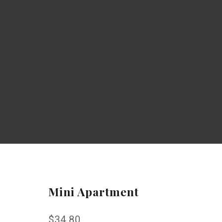
haletsuisse.fr
Mini Apartment
$
34.80