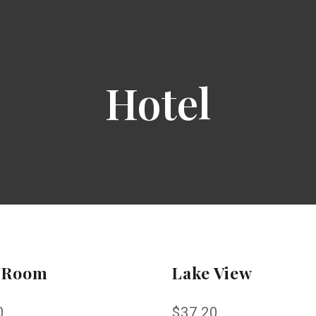
+ 33 04 93 03 62 62
resa@c
Hotel
 Room
Lake View
0
$
37.20