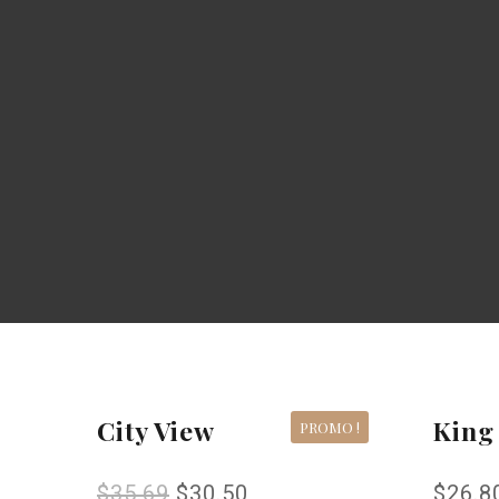
Suivez-nous :
City View
King
PROMO !
$
35.69
$
30.50
$
26.8