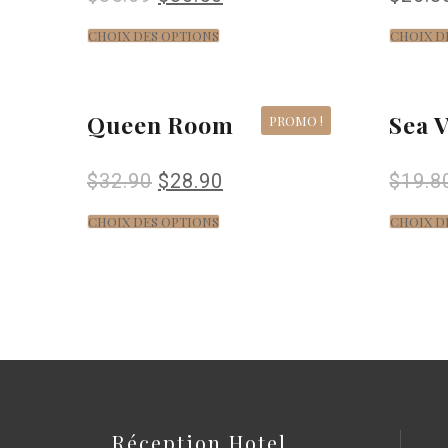
CHOIX DES OPTIONS
CHOIX D
Queen Room
Sea 
PROMO !
$
32.90
$
28.90
$
19.8
CHOIX DES OPTIONS
CHOIX D
Réception Hotel