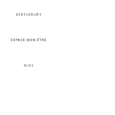
RESTAURANT
ESPACE BIEN-ÊTRE
WIFI
CONTACT
4, Avenue de Valberg, 06470 Valberg
04 93 03 62 62
contact@chaletsuisse.fr
HEURE DE RECEPTION