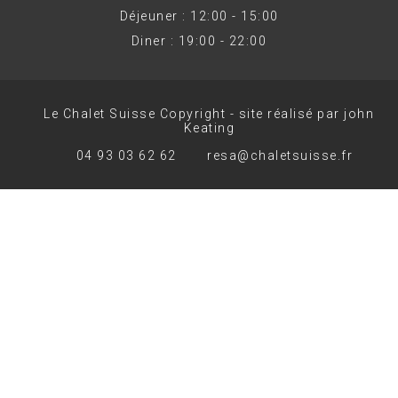
Déjeuner : 12:00 - 15:00
Diner : 19:00 - 22:00
Le Chalet Suisse Copyright - site réalisé par john
Keating
04 93 03 62 62
resa@chaletsuisse.fr