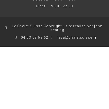
Diner : 19:00 - 22:00
Le Chalet Suisse Copyright - site réalisé par john
Keating
04 93 03 62 62
resa@chaletsuisse.fr