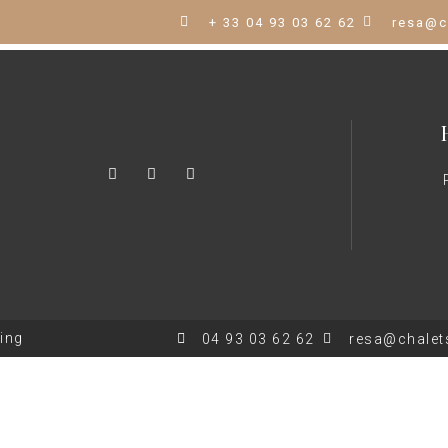
+ 33 04 93 03 62 62
resa@c
ting
04 93 03 62 62
resa@chalets