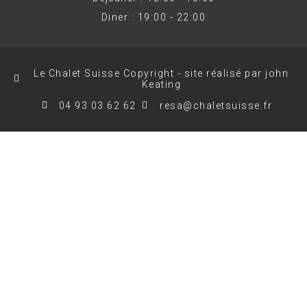
Diner : 19:00 - 22:00
Le Chalet Suisse Copyright - site réalisé par john
Keating
04 93 03 62 62
resa@chaletsuisse.fr