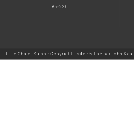
8h-22h
Le Chalet Suisse Copyright - site réalisé par john Kea