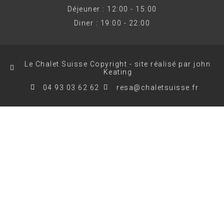
Déjeuner : 12:00 - 15:00
Diner : 19:00 - 22:00
Le Chalet Suisse Copyright - site réalisé par john
Keating
04 93 03 62 62
resa@chaletsuisse.fr