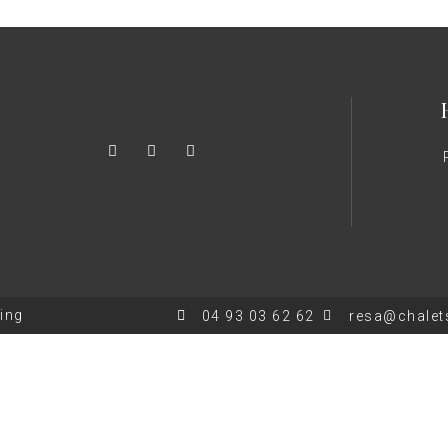
ting
04 93 03 62 62
resa@chalets