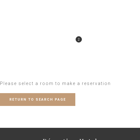
SEARCH
BOOKING
1
2
CHECKOUT
THANK YOU
3
4
Please select a room to make a reservation
RETURN TO SEARCH PAGE