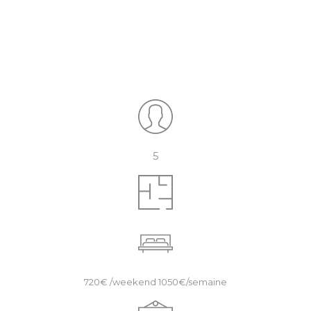
5
720€ /weekend 1050€/semaine