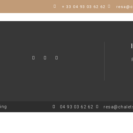
+ 33 04 93 03 62 62
resa@c
ting
04 93 03 62 62
resa@chalets